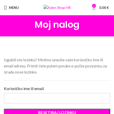
0
MENU
0.00
€
Moj nalog
Izgubili ste lozinku? Molimo unesite vaše korisničko ime ili
email adresu. Primit ćete putem poruke e-pošte poveznicu za
izradu nove lozinke.
Korisničko ime ili email
RESETIRAJ LOZINKU