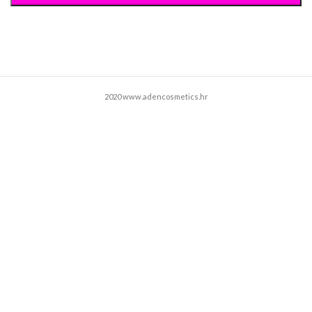
2020 www.adencosmetics.hr