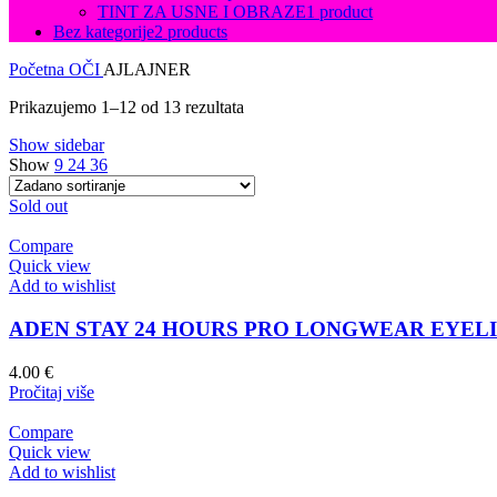
TINT ZA USNE I OBRAZE
1 product
Bez kategorije
2 products
Početna
OČI
AJLAJNER
Prikazujemo 1–12 od 13 rezultata
Show sidebar
Show
9
24
36
Sold out
Compare
Quick view
Add to wishlist
ADEN STAY 24 HOURS PRO LONGWEAR EYEL
4.00
€
Pročitaj više
Compare
Quick view
Add to wishlist