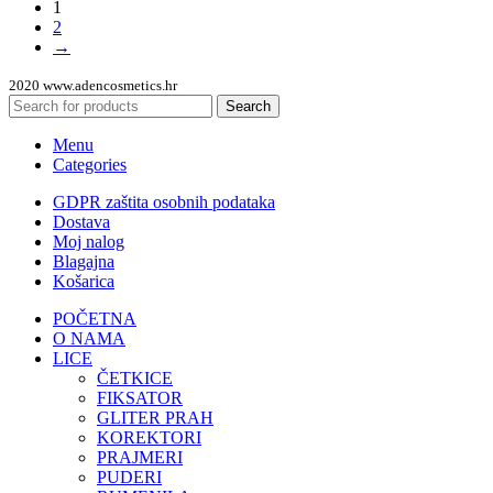
1
2
→
2020 www.adencosmetics.hr
Search
Menu
Categories
GDPR zaštita osobnih podataka
Dostava
Moj nalog
Blagajna
Košarica
POČETNA
O NAMA
LICE
ČETKICE
FIKSATOR
GLITER PRAH
KOREKTORI
PRAJMERI
PUDERI