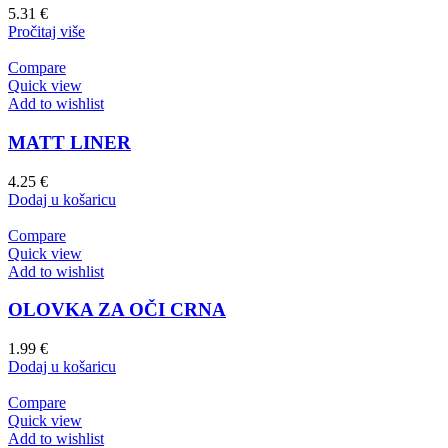
5.31
€
Pročitaj više
Compare
Quick view
Add to wishlist
MATT LINER
4.25
€
Dodaj u košaricu
Compare
Quick view
Add to wishlist
OLOVKA ZA OČI CRNA
1.99
€
Dodaj u košaricu
Compare
Quick view
Add to wishlist