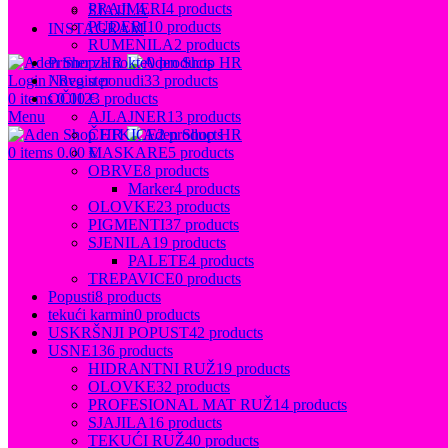
PRAJMERI
4 products
SJAJILA
PUDERI
10 products
INSTAGRAM
RUMENILA
2 products
Primer za nokte
0 products
Login / Register
Novo u ponudi
33 products
0
items
0.00
€
OČI
123 products
Menu
AJLAJNER
13 products
ČETKICE
2 products
0
items
0.00
€
MASKARE
5 products
OBRVE
8 products
Marker
4 products
OLOVKE
23 products
PIGMENTI
37 products
SJENILA
19 products
PALETE
4 products
TREPAVICE
0 products
Popusti
8 products
tekući karmin
0 products
USKRŠNJI POPUST
42 products
USNE
136 products
HIDRANTNI RUŽ
19 products
OLOVKE
32 products
PROFESIONAL MAT RUŽ
14 products
SJAJILA
16 products
TEKUĆI RUŽ
40 products