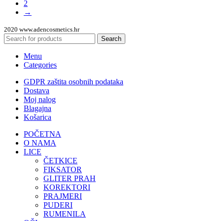
2
→
2020 www.adencosmetics.hr
Search
Menu
Categories
GDPR zaštita osobnih podataka
Dostava
Moj nalog
Blagajna
Košarica
POČETNA
O NAMA
LICE
ČETKICE
FIKSATOR
GLITER PRAH
KOREKTORI
PRAJMERI
PUDERI
RUMENILA