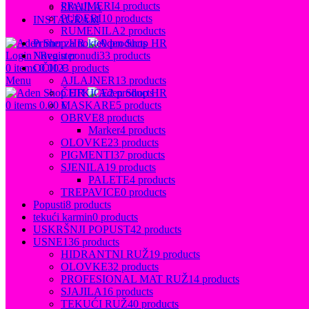
PRAJMERI
4 products
SJAJILA
PUDERI
10 products
INSTAGRAM
RUMENILA
2 products
Primer za nokte
0 products
Login / Register
Novo u ponudi
33 products
0
items
0.00
€
OČI
123 products
Menu
AJLAJNER
13 products
ČETKICE
2 products
0
items
0.00
€
MASKARE
5 products
OBRVE
8 products
Marker
4 products
OLOVKE
23 products
PIGMENTI
37 products
SJENILA
19 products
PALETE
4 products
TREPAVICE
0 products
Popusti
8 products
tekući karmin
0 products
USKRŠNJI POPUST
42 products
USNE
136 products
HIDRANTNI RUŽ
19 products
OLOVKE
32 products
PROFESIONAL MAT RUŽ
14 products
SJAJILA
16 products
TEKUĆI RUŽ
40 products