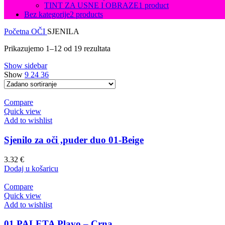
TINT ZA USNE I OBRAZE
1 product
Bez kategorije
2 products
Početna
OČI
SJENILA
Prikazujemo 1–12 od 19 rezultata
Show sidebar
Show
9
24
36
Compare
Quick view
Add to wishlist
Sjenilo za oči ,puder duo 01-Beige
3.32
€
Dodaj u košaricu
Compare
Quick view
Add to wishlist
01 PALETA Plavo – Crna