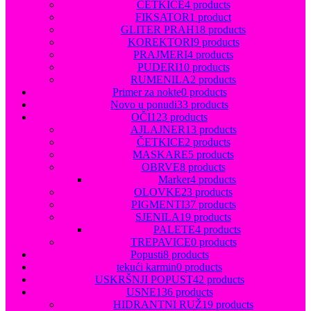
SJENILA
ČETKICE
4 products
USNE
FIKSATOR
1 product
HIDRANTNI RUŽ
GLITER PRAH
18 products
PROFESIONAL MAT RUŽ
KOREKTORI
9 products
TEKUĆI RUŽ
PRAJMERI
4 products
OLOVKE
PUDERI
10 products
SJAJILA
RUMENILA
2 products
INSTAGRAM
Primer za nokte
0 products
Novo u ponudi
33 products
OČI
123 products
Login / Register
AJLAJNER
13 products
0.00
€
ČETKICE
2 products
Menu
MASKARE
5 products
OBRVE
8 products
Marker
4 products
0.00
€
OLOVKE
23 products
PIGMENTI
37 products
SJENILA
19 products
PALETE
4 products
TREPAVICE
0 products
Popusti
8 products
tekući karmin
0 products
USKRŠNJI POPUST
42 products
USNE
136 products
HIDRANTNI RUŽ
19 products