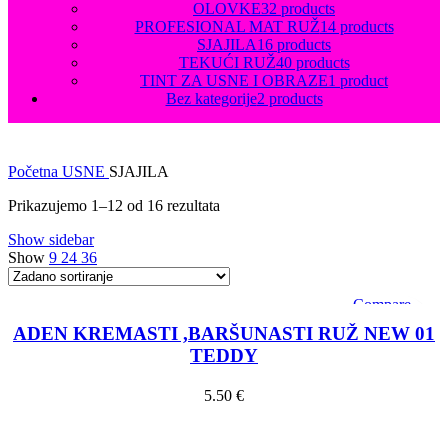
OLOVKE
32 products
PROFESIONAL MAT RUŽ
14 products
SJAJILA
16 products
TEKUĆI RUŽ
40 products
TINT ZA USNE I OBRAZE
1 product
Bez kategorije
2 products
Početna
USNE
SJAJILA
Prikazujemo 1–12 od 16 rezultata
Show sidebar
Show
9
24
36
Compare
Quick view
ADEN KREMASTI ,BARŠUNASTI RUŽ NEW 01
Add to wishlist
TEDDY
5.50
€
Dodaj u košaricu