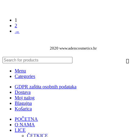
Dodaj u košaricu
1
2
→
2020 www.adencosmetics.hr
Menu
Categories
GDPR zaštita osobnih podataka
Dostava
Moj nalog
Blagajna
Košarica
POČETNA
O NAMA
LICE
ČETKICE