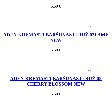
5.50
€
Dodaj u košaricu
Compare
Quick view
ADEN KREMASTI,BARŠUNASTI RUŽ 03FAME
Add to wishlist
NEW
5.50
€
Dodaj u košaricu
Compare
Quick view
ADEN KREMASTI,BARŠUNASTI RUŽ 05
Add to wishlist
CHERRY BLOSSOM NEW
5.50
€
Dodaj u košaricu