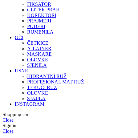
FIKSATOR
GLITER PRAH
KOREKTORI
PRAJMERI
PUDERI
RUMENILA
OČI
ČETKICE
AJLAJNER
MASKARE
OLOVKE
SJENILA
USNE
HIDRANTNI RUŽ
PROFESIONAL MAT RUŽ
TEKUĆI RUŽ
OLOVKE
SJAJILA
INSTAGRAM
Shopping cart
Close
Sign in
Close