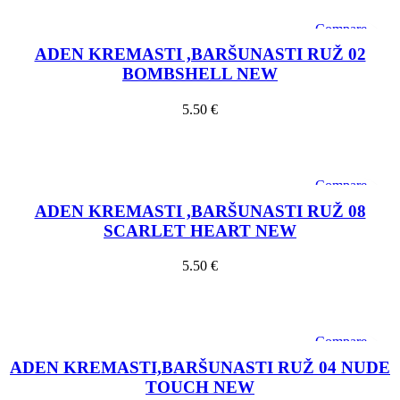
Compare
Quick view
ADEN KREMASTI ,BARŠUNASTI RUŽ 02
Add to wishlist
BOMBSHELL NEW
5.50
€
Dodaj u košaricu
Compare
Quick view
ADEN KREMASTI ,BARŠUNASTI RUŽ 08
Add to wishlist
SCARLET HEART NEW
5.50
€
Dodaj u košaricu
Compare
Quick view
ADEN KREMASTI,BARŠUNASTI RUŽ 04 NUDE
Add to wishlist
TOUCH NEW