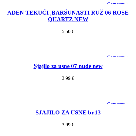
Compare
Quick view
ADEN TEKUĆI ,BARŠUNASTI RUŽ 06 ROSE
Add to wishlist
QUARTZ NEW
5.50
€
Dodaj u košaricu
Compare
Quick view
Sjajilo za usne 07 nude new
Add to wishlist
3.99
€
Dodaj u košaricu
Compare
Quick view
SJAJILO ZA USNE br.13
Add to wishlist
3.99
€