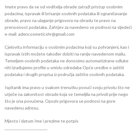
Imate pravo da se od voditelja obrade zatraži pristup osobnim
podacima, ispravak ili brisanje osobnih podataka ili ograničavanje
obrade, pravo na ulaganje prigovora na obradu te pravo na
prenosivost podataka. Zahtjev za navedeno se podnosi na sljedeći
e-mail: adencosmeticshr@gmail.com
Cjelovitu informaciju o osobnim podacima koji su pohranjeni, kao i
ispravak istih možete također dobiti na ranije navedenom mailu.
Temeljem osobnih podataka ne donosimo automatizirane odluke
niti izrađujemo profile u smislu odredaba Opće uredbe o zaštiti
podataka i drugih propisa iz područja zaštite osobnih podataka.
Ispitanik ima pravo u svakom trenutku povući svoju privolu što ne
utječe na zakonitost obrade koja se temeljila na privoli prije nego
što je ona povučena. Opoziv prigovora se podnosi na gore
navedenu adresu.
Mjesto i datum Ime i prezime te potpis
_______________________