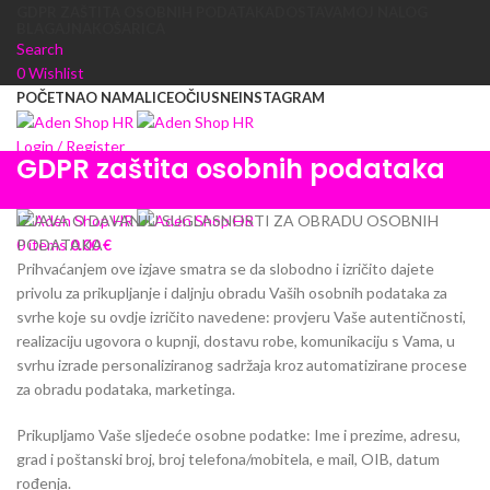
GDPR ZAŠTITA OSOBNIH PODATAKA
DOSTAVA
MOJ NALOG
BLAGAJNA
KOŠARICA
Search
0
Wishlist
POČETNA
O NAMA
LICE
OČI
USNE
INSTAGRAM
Login / Register
GDPR zaštita osobnih podataka
0
items
0.00
€
Menu
IZJAVA O DAVANJU SUGLASNOSTI ZA OBRADU OSOBNIH
0
items
0.00
€
PODATAKA
Prihvaćanjem ove izjave smatra se da slobodno i izričito dajete
privolu za prikupljanje i daljnju obradu Vaših osobnih podataka za
svrhe koje su ovdje izričito navedene: provjeru Vaše autentičnosti,
realizaciju ugovora o kupnji, dostavu robe, komunikaciju s Vama, u
svrhu izrade personaliziranog sadržaja kroz automatizirane procese
za obradu podataka, marketinga.
Prikupljamo Vaše sljedeće osobne podatke: Ime i prezime, adresu,
grad i poštanski broj, broj telefona/mobitela, e mail, OIB, datum
rođenja.