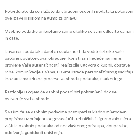
Potvrđujete da se slažete da obradom osobnih podataka potpisom
ove izjave ili klikom na gumb za prijavu.
Osobne podatke prikupljamo samo ukoliko se sami odlučite da nam
ih date.
Davanjem podataka dajete i suglasnost da voditelj zbirke vaše
osobne podatke čuva, obrađuje i koristi za slijedeće namjene:
provjere Vaše autentičnosti, realizacije ugovora o kupnji, dostave
robe, komunikacije s Vama, u svrhu izrade personaliziranog sadržaja
kroz automatizirane procese za obradu podataka, marketinga.
Razdoblje u kojem će osobni podaci biti pohranjeni: dok se
ostvaruje svrha obrade.
S vašim će se osobnim podacima postupati sukladno mjerodavni
propisima uz primjenu odgovarajućih tehničkih i sigurnosnih mjera
zaštite osobnih podataka od neovlaštenog pristupa, zlouporabe,
otkrivanja gubitka ili uništenja.