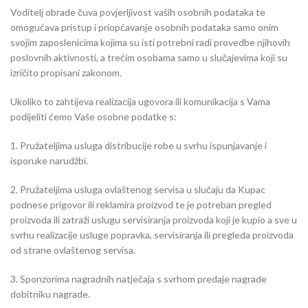
Voditelj obrade čuva povjerljivost vaših osobnih podataka te
omogućava pristup i priopćavanje osobnih podataka samo onim
svojim zaposlenicima kojima su isti potrebni radi provedbe njihovih
poslovnih aktivnosti, a trećim osobama samo u slučajevima koji su
izričito propisani zakonom.
Ukoliko to zahtijeva realizacija ugovora ili komunikacija s Vama
podijeliti ćemo Vaše osobne podatke s:
1. Pružateljima usluga distribucije robe u svrhu ispunjavanje i
isporuke narudžbi.
2. Pružateljima usluga ovlaštenog servisa u slučaju da Kupac
podnese prigovor ili reklamira proizvod te je potreban pregled
proizvoda ili zatraži uslugu servisiranja proizvoda koji je kupio a sve u
svrhu realizacije usluge popravka, servisiranja ili pregleda proizvoda
od strane ovlaštenog servisa.
3. Sponzorima nagradnih natječaja s svrhom predaje nagrade
dobitniku nagrade.