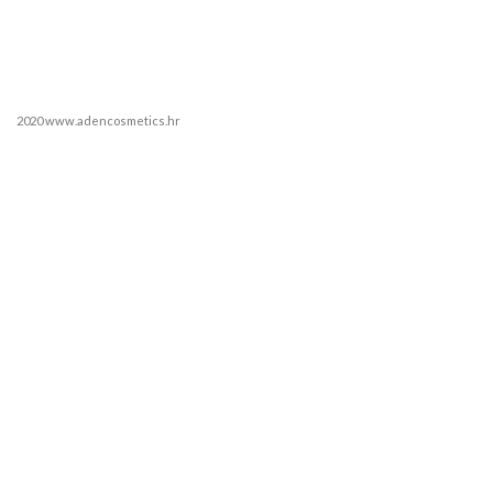
2020 www.adencosmetics.hr