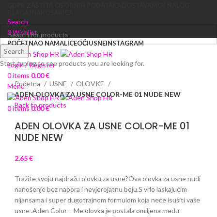
GDPR ZAŠTITA OSOBNIH PODATAKA
DOSTAVA
MOJ NALOG
BLAGAJNA
KOŠARICA
Search
0
Wishlist
POČETNA
O NAMA
LICE
OČI
USNE
INSTAGRAM
Search
Start typing to see products you are looking for.
Login / Register
Click to enlarge
0
items
0.00
€
Početna
USNE
OLOVKE
Menu
ADEN OLOVKA ZA USNE COLOR-ME 01 NUDE NEW
Back to products
0
items
0.00
€
ADEN OLOVKA ZA USNE COLOR-ME 01
NUDE NEW
2.65
€
Tražite svoju najdražu olovku za usne?Ova olovka za usne nudi
nanošenje bez napora i nevjerojatnu boju.S vrlo laskajućim
nijansama i super dugotrajnom formulom koja neće isušiti vaše
usne .Aden Color – Me olovka je postala omiljena među