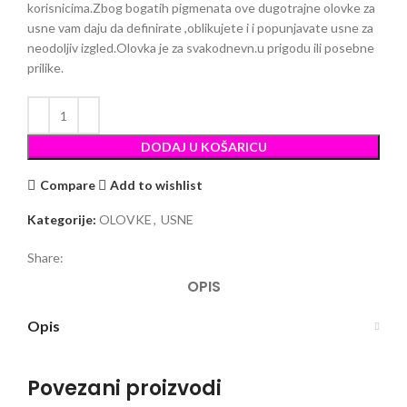
korisnicima.Zbog bogatih pigmenata ove dugotrajne olovke za
usne vam daju da definirate ,oblikujete i i popunjavate usne za
neodoljiv izgled.Olovka je za svakodnevn.u prigodu ili posebne
prilike.
DODAJ U KOŠARICU
Compare
Add to wishlist
Kategorije:
OLOVKE
,
USNE
Share:
OPIS
Opis
Povezani proizvodi