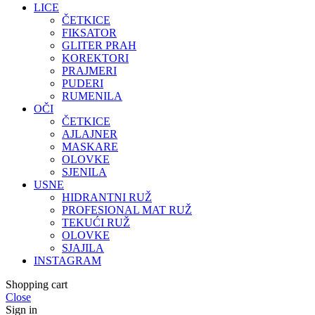
LICE
ČETKICE
FIKSATOR
GLITER PRAH
KOREKTORI
PRAJMERI
PUDERI
RUMENILA
OČI
ČETKICE
AJLAJNER
MASKARE
OLOVKE
SJENILA
USNE
HIDRANTNI RUŽ
PROFESIONAL MAT RUŽ
TEKUĆI RUŽ
OLOVKE
SJAJILA
INSTAGRAM
Shopping cart
Close
Sign in