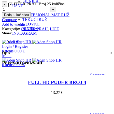
SJENILA
GLITTER PRAH Broj 25 količina
USNE
HIDRANTNI RUŽ
PROFESIONAL MAT RUŽ
Dodaj u košaricu
TEKUĆI RUŽ
Compare
OLOVKE
Add to wishlist
SJAJILA
Kategorije:
GLITER PRAH
,
LICE
INSTAGRAM
Share:
Opis
Login / Register
0
items
0.00
€
Opis
Menu
Povezani proizvodi
0
items
0.00
€
Compare
Quick view
FULL HD PUDER BROJ 4
Add to wishlist
13.27
€
Dodaj u košaricu