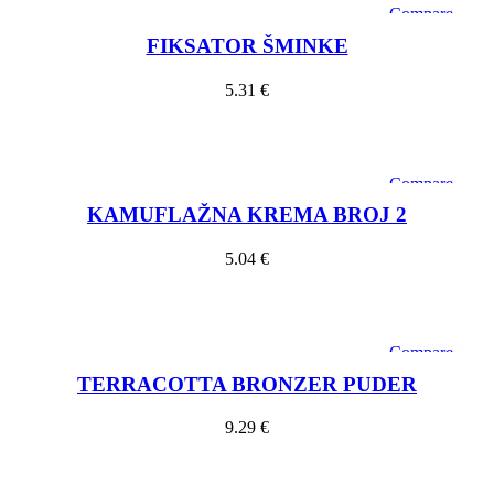
Compare
Quick view
FIKSATOR ŠMINKE
Add to wishlist
5.31
€
Dodaj u košaricu
Compare
Quick view
KAMUFLAŽNA KREMA BROJ 2
Add to wishlist
5.04
€
Dodaj u košaricu
Compare
Quick view
TERRACOTTA BRONZER PUDER
Add to wishlist
9.29
€
Dodaj u košaricu