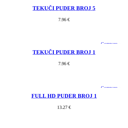
Compare
Quick view
TEKUČI PUDER BROJ 5
Add to wishlist
7.96
€
Dodaj u košaricu
Compare
Quick view
TEKUČI PUDER BROJ 1
Add to wishlist
7.96
€
Dodaj u košaricu
Compare
SOLD OU
Quick view
T
FULL HD PUDER BROJ 1
Add to wishlist
13.27
€
Pročitaj više