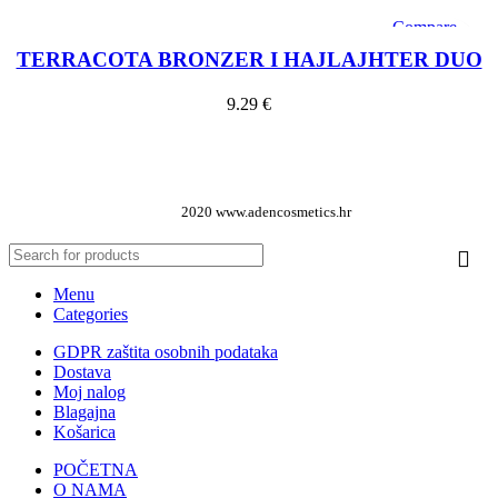
Compare
Quick view
TERRACOTA BRONZER I HAJLAJHTER DUO
Add to wishlist
9.29
€
Dodaj u košaricu
2020 www.adencosmetics.hr
Menu
Categories
GDPR zaštita osobnih podataka
Dostava
Moj nalog
Blagajna
Košarica
POČETNA
O NAMA