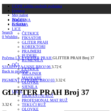
GDPR zaštita osobnih podataka
Dostava
Moj nalog
Blagajna
POČETNA
Košarica
O NAMA
LICE
Search
ČETKICE
0
Wishlist
FIKSATOR
GLITER PRAH
KOREKTORI
PRAJMERI
Click to enlarge
PUDERI
Početna
LICE
GLITER PRAH
GLITTER PRAH Broj 37
RUMENILA
OČI
SJAJILO ZA USNE BROJ 06
3.72
€
ČETKICE
Back to products
AJLAJNER
MASKARE
PIGMENT U PRAHU BROJ 03
3.32
€
OLOVKE
SJENILA
GLITTER PRAH Broj 37
USNE
HIDRANTNI RUŽ
PROFESIONAL MAT RUŽ
3.32
€
TEKUĆI RUŽ
OLOVKE