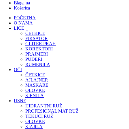
Blagajna
Košarica
POČETNA
O NAMA
LICE
ČETKICE
FIKSATOR
GLITER PRAH
KOREKTORI
PRAJMERI
PUDERI
RUMENILA
OČI
ČETKICE
AJLAJNER
MASKARE
OLOVKE
SJENILA
USNE
HIDRANTNI RUŽ
PROFESIONAL MAT RUŽ
TEKUĆI RUŽ
OLOVKE
SJAJILA