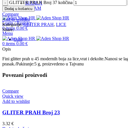
GLITTER PRAH Broj 37 količina
SJAJILA
INSTAGRAM
Dodaj u košaricu
Compare
Add to wishlist
Login / Register
Kategorije:
GLITER PRAH
,
LICE
0
items
0.00
€
Share:
Menu
Opis
0
items
0.00
€
Opis
Fini glitter prah u 45 modernih boja za lice,vrat i dekolte.Nanosi se l
prasak./Pakiranje:5 g, proizvedeno u Tajvanu
Povezani proizvodi
Compare
Quick view
Add to wishlist
GLITER PRAH Broj 23
3.32
€