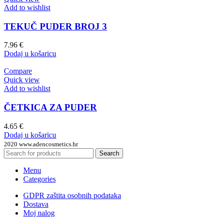
Add to wishlist
TEKUČ PUDER BROJ 3
7.96
€
Dodaj u košaricu
Compare
Quick view
Add to wishlist
ČETKICA ZA PUDER
4.65
€
Dodaj u košaricu
2020 www.adencosmetics.hr
Search
Menu
Categories
GDPR zaštita osobnih podataka
Dostava
Moj nalog