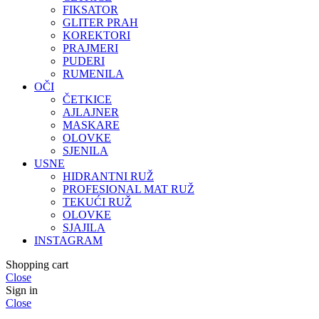
FIKSATOR
GLITER PRAH
KOREKTORI
PRAJMERI
PUDERI
RUMENILA
OČI
ČETKICE
AJLAJNER
MASKARE
OLOVKE
SJENILA
USNE
HIDRANTNI RUŽ
PROFESIONAL MAT RUŽ
TEKUĆI RUŽ
OLOVKE
SJAJILA
INSTAGRAM
Shopping cart
Close
Sign in
Close