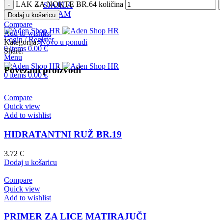
LAK ZA NOKTE BR.64 količina
SJAJILA
INSTAGRAM
Dodaj u košaricu
Compare
Add to wishlist
Login / Register
Kategorija:
Novo u ponudi
0
items
0.00
€
Share:
Menu
Povezani proizvodi
0
items
0.00
€
Compare
Quick view
Add to wishlist
HIDRATANTNI RUŽ BR.19
3.72
€
Dodaj u košaricu
Compare
Quick view
Add to wishlist
PRIMER ZA LICE MATIRAJUČI