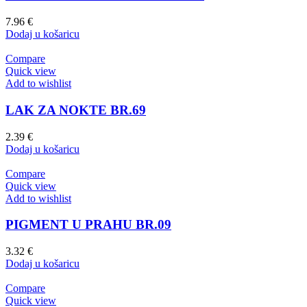
7.96
€
Dodaj u košaricu
Compare
Quick view
Add to wishlist
LAK ZA NOKTE BR.69
2.39
€
Dodaj u košaricu
Compare
Quick view
Add to wishlist
PIGMENT U PRAHU BR.09
3.32
€
Dodaj u košaricu
Compare
Quick view