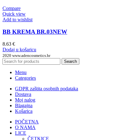
Compare
Quick view
Add to wishlist
BB KREMA BR.03NEW
8.63
€
Dodaj u košaricu
2020 www.adencosmetics.hr
Search
Menu
Categories
GDPR zaštita osobnih podataka
Dostava
Moj nalog
Blagajna
Košarica
POČETNA
O NAMA
LICE
ČETKICE