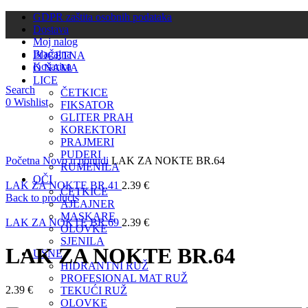
GDPR zaštita osobnih podataka
Dostava
Moj nalog
Blagajna
POČETNA
Košarica
O NAMA
LICE
Search
ČETKICE
0
Wishlist
FIKSATOR
GLITER PRAH
KOREKTORI
PRAJMERI
Click to enlarge
PUDERI
Početna
Novo u ponudi
LAK ZA NOKTE BR.64
RUMENILA
OČI
LAK ZA NOKTE BR.41
2.39
€
ČETKICE
Back to products
AJLAJNER
MASKARE
LAK ZA NOKTE BR.69
2.39
€
OLOVKE
SJENILA
LAK ZA NOKTE BR.64
USNE
HIDRANTNI RUŽ
PROFESIONAL MAT RUŽ
2.39
€
TEKUĆI RUŽ
OLOVKE