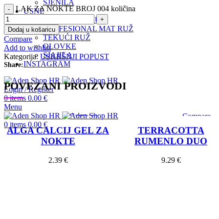
SJENILA
LAK ZA NOKTE BROJ 004 količina
USNE
HIDRANTNI RUŽ
PROFESIONAL MAT RUŽ
Dodaj u košaricu
TEKUĆI RUŽ
Compare
OLOVKE
Add to wishlist
SJAJILA
Kategorija:
USKRŠNJI POPUST
INSTAGRAM
Share:
POVEZANI PROIZVODI
Login / Register
0
items
0.00
€
Menu
Compare
Compare
0
items
0.00
€
Quick view
Quick view
ALGA CALCIJ GEL ZA
TERRACOTTA
Add to wishlist
Add to wishlis
NOKTE
RUMENLO DUO
2.39
€
9.29
€
Dodaj u košaricu
Dodaj u košaricu