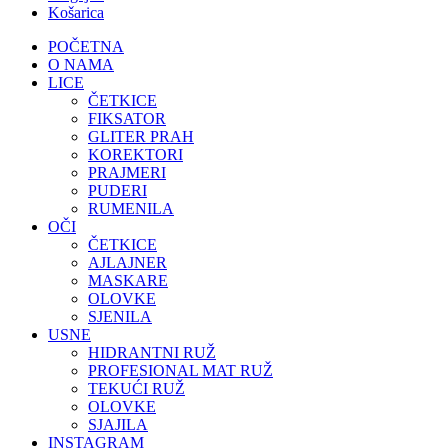
Košarica
POČETNA
O NAMA
LICE
ČETKICE
FIKSATOR
GLITER PRAH
KOREKTORI
PRAJMERI
PUDERI
RUMENILA
OČI
ČETKICE
AJLAJNER
MASKARE
OLOVKE
SJENILA
USNE
HIDRANTNI RUŽ
PROFESIONAL MAT RUŽ
TEKUĆI RUŽ
OLOVKE
SJAJILA
INSTAGRAM