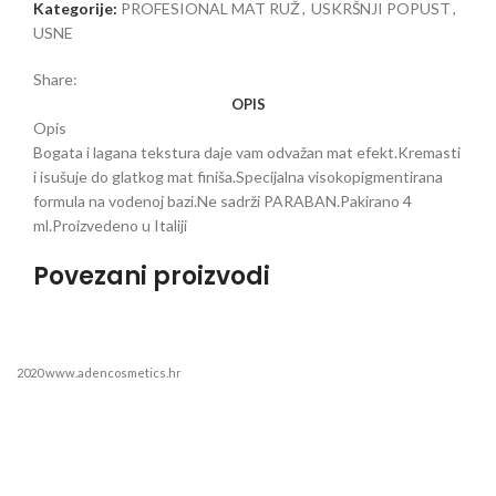
Kategorije:
PROFESIONAL MAT RUŽ
,
USKRŠNJI POPUST
,
USNE
Share:
OPIS
Opis
Bogata i lagana tekstura daje vam odvažan mat efekt.Kremasti
i isušuje do glatkog mat finiša.Specijalna visokopigmentirana
formula na vodenoj bazi.Ne sadrži PARABAN.Pakirano 4
ml.Proizvedeno u Italiji
Povezani proizvodi
2020 www.adencosmetics.hr