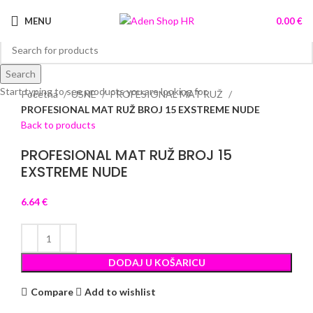
MENU
0.00
€
Search
Click to enlarge
Start typing to see products you are looking for.
Početna
USNE
PROFESIONAL MAT RUŽ
PROFESIONAL MAT RUŽ BROJ 15 EXSTREME NUDE
Back to products
PROFESIONAL MAT RUŽ BROJ 15
EXSTREME NUDE
6.64
€
DODAJ U KOŠARICU
Compare
Add to wishlist