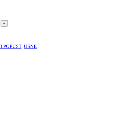
I POPUST
,
USNE