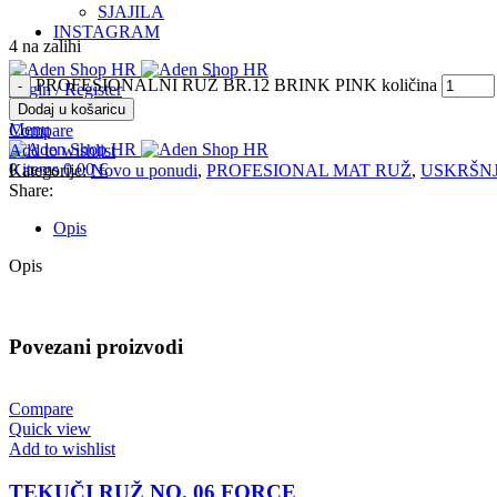
SJAJILA
INSTAGRAM
4 na zalihi
PROFESIONALNI RUŽ BR.12 BRINK PINK količina
Login / Register
0
items
0.00
€
Dodaj u košaricu
Menu
Compare
Add to wishlist
0
items
0.00
€
Kategorije:
Novo u ponudi
,
PROFESIONAL MAT RUŽ
,
USKRŠNJ
Share:
Opis
Opis
Povezani proizvodi
Compare
Quick view
Add to wishlist
TEKUČI RUŽ NO. 06 FORCE