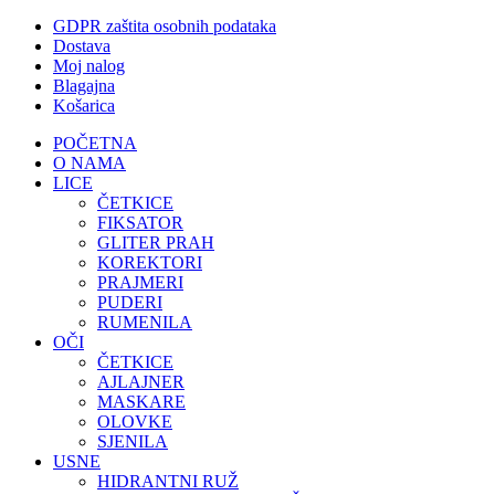
GDPR zaštita osobnih podataka
Dostava
Moj nalog
Blagajna
Košarica
POČETNA
O NAMA
LICE
ČETKICE
FIKSATOR
GLITER PRAH
KOREKTORI
PRAJMERI
PUDERI
RUMENILA
OČI
ČETKICE
AJLAJNER
MASKARE
OLOVKE
SJENILA
USNE
HIDRANTNI RUŽ