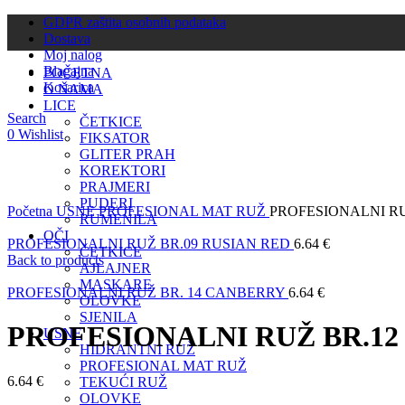
GDPR zaštita osobnih podataka
Dostava
Moj nalog
Blagajna
POČETNA
Košarica
O NAMA
LICE
Search
ČETKICE
0
Wishlist
FIKSATOR
GLITER PRAH
KOREKTORI
PRAJMERI
Click to enlarge
PUDERI
Početna
USNE
PROFESIONAL MAT RUŽ
PROFESIONALNI RU
RUMENILA
OČI
PROFESIONALNI RUŽ BR.09 RUSIAN RED
6.64
€
ČETKICE
Back to products
AJLAJNER
MASKARE
PROFESIONALNI RUŽ BR. 14 CANBERRY
6.64
€
OLOVKE
SJENILA
PROFESIONALNI RUŽ BR.12
USNE
HIDRANTNI RUŽ
PROFESIONAL MAT RUŽ
6.64
€
TEKUĆI RUŽ
OLOVKE