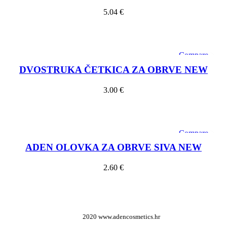
5.04
€
Dodaj u košaricu
Compare
Quick view
DVOSTRUKA ČETKICA ZA OBRVE NEW
Add to wishlist
3.00
€
Dodaj u košaricu
Compare
Quick view
ADEN OLOVKA ZA OBRVE SIVA NEW
Add to wishlist
2.60
€
Dodaj u košaricu
2020 www.adencosmetics.hr