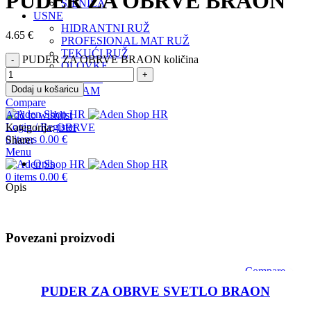
PUDER ZA OBRVE BRAON
SJENILA
USNE
HIDRANTNI RUŽ
4.65
€
PROFESIONAL MAT RUŽ
TEKUĆI RUŽ
PUDER ZA OBRVE BRAON količina
OLOVKE
SJAJILA
Dodaj u košaricu
INSTAGRAM
Compare
Add to wishlist
Login / Register
Kategorija:
OBRVE
0
items
0.00
€
Share:
Menu
Opis
0
items
0.00
€
Opis
Povezani proizvodi
Compare
Quick view
PUDER ZA OBRVE SVETLO BRAON
Add to wishlist