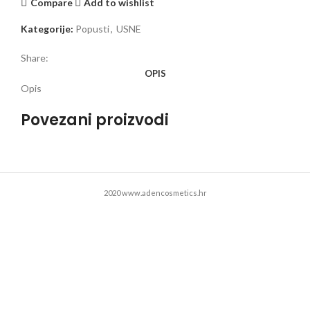
Compare
Add to wishlist
Kategorije:
Popusti
,
USNE
Share:
OPIS
Opis
Povezani proizvodi
2020 www.adencosmetics.hr