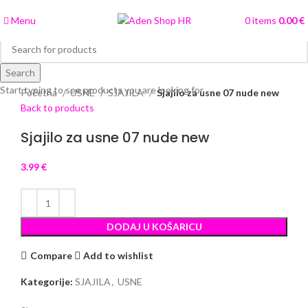
Menu
0
items
0.00
€
Search
Click to enlarge
Start typing to see products you are looking for.
Početna
USNE
SJAJILA
Sjajilo za usne 07 nude new
Back to products
Sjajilo za usne 07 nude new
3.99
€
DODAJ U KOŠARICU
Compare
Add to wishlist
Kategorije:
SJAJILA
,
USNE