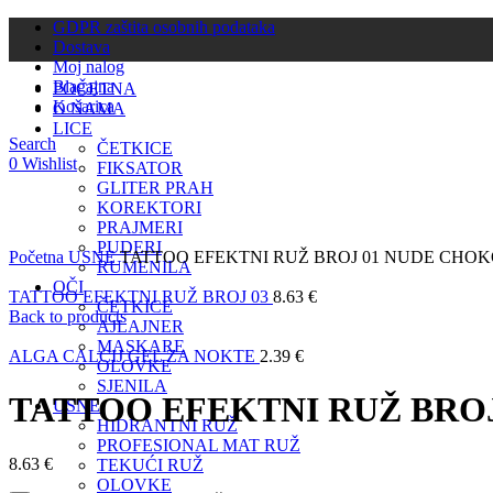
GDPR zaštita osobnih podataka
Dostava
Moj nalog
Blagajna
POČETNA
Košarica
O NAMA
LICE
Search
ČETKICE
0
Wishlist
FIKSATOR
GLITER PRAH
KOREKTORI
PRAJMERI
Click to enlarge
PUDERI
Početna
USNE
TATTOO EFEKTNI RUŽ BROJ 01 NUDE CHO
RUMENILA
OČI
TATTOO EFEKTNI RUŽ BROJ 03
8.63
€
ČETKICE
Back to products
AJLAJNER
MASKARE
ALGA CALCIJ GEL ZA NOKTE
2.39
€
OLOVKE
SJENILA
TATTOO EFEKTNI RUŽ BRO
USNE
HIDRANTNI RUŽ
PROFESIONAL MAT RUŽ
8.63
€
TEKUĆI RUŽ
OLOVKE