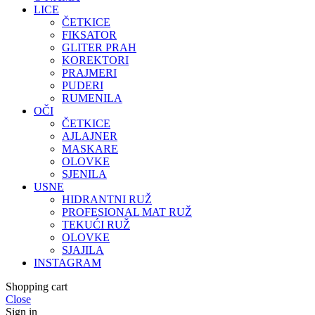
LICE
ČETKICE
FIKSATOR
GLITER PRAH
KOREKTORI
PRAJMERI
PUDERI
RUMENILA
OČI
ČETKICE
AJLAJNER
MASKARE
OLOVKE
SJENILA
USNE
HIDRANTNI RUŽ
PROFESIONAL MAT RUŽ
TEKUĆI RUŽ
OLOVKE
SJAJILA
INSTAGRAM
Shopping cart
Close
Sign in