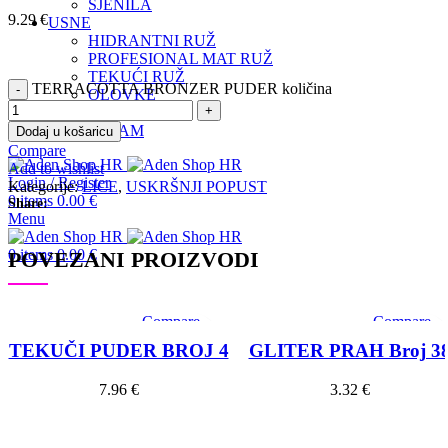
SJENILA
9.29
€
USNE
HIDRANTNI RUŽ
PROFESIONAL MAT RUŽ
TEKUĆI RUŽ
TERRACOTTA BRONZER PUDER količina
OLOVKE
SJAJILA
INSTAGRAM
Dodaj u košaricu
Compare
Add to wishlist
Login / Register
Kategorije:
LICE
,
USKRŠNJI POPUST
0
items
0.00
€
Share:
Menu
0
items
0.00
€
POVEZANI PROIZVODI
Compare
Compare
Quick view
Quick view
TEKUČI PUDER BROJ 4
GLITER PRAH Broj 3
Add to wishlist
Add to wishlis
7.96
€
3.32
€
Dodaj u košaricu
Dodaj u košaricu