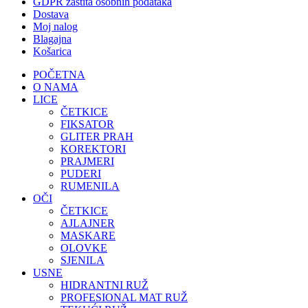
GDPR zaštita osobnih podataka
Dostava
Moj nalog
Blagajna
Košarica
POČETNA
O NAMA
LICE
ČETKICE
FIKSATOR
GLITER PRAH
KOREKTORI
PRAJMERI
PUDERI
RUMENILA
OČI
ČETKICE
AJLAJNER
MASKARE
OLOVKE
SJENILA
USNE
HIDRANTNI RUŽ
PROFESIONAL MAT RUŽ