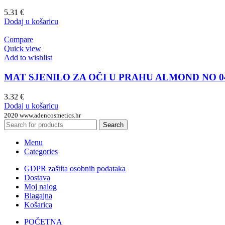
5.31
€
Dodaj u košaricu
Compare
Quick view
Add to wishlist
MAT SJENILO ZA OČI U PRAHU ALMOND NO 0
3.32
€
Dodaj u košaricu
2020 www.adencosmetics.hr
Search
Menu
Categories
GDPR zaštita osobnih podataka
Dostava
Moj nalog
Blagajna
Košarica
POČETNA