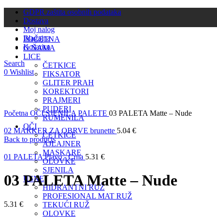
GDPR zaštita osobnih podataka
Dostava
Moj nalog
Blagajna
POČETNA
Košarica
O NAMA
LICE
Search
ČETKICE
0
Wishlist
FIKSATOR
GLITER PRAH
KOREKTORI
PRAJMERI
Click to enlarge
PUDERI
Početna
OČI
SJENILA
PALETE
03 PALETA Matte – Nude
RUMENILA
OČI
02 MARKER ZA OBRVE brunette
5.04
€
ČETKICE
Back to products
AJLAJNER
MASKARE
01 PALETA Plavo - Crna
5.31
€
OLOVKE
SJENILA
03 PALETA Matte – Nude
USNE
HIDRANTNI RUŽ
PROFESIONAL MAT RUŽ
5.31
€
TEKUĆI RUŽ
OLOVKE