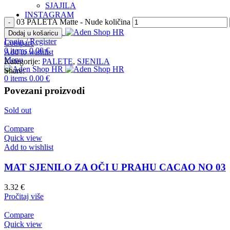
SJAJILA
INSTAGRAM
03 PALETA Matte - Nude količina
Dodaj u košaricu
Login / Register
Compare
0
items
0.00
€
Add to wishlist
Menu
Kategorije:
PALETE
,
SJENILA
Share:
0
items
0.00
€
Povezani proizvodi
Sold out
Compare
Quick view
Add to wishlist
MAT SJENILO ZA OČI U PRAHU CACAO NO 03
3.32
€
Pročitaj više
Compare
Quick view