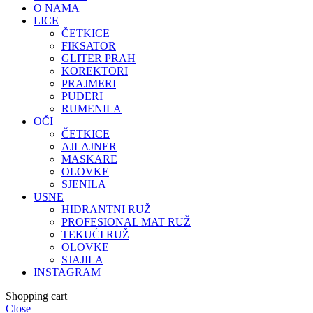
O NAMA
LICE
ČETKICE
FIKSATOR
GLITER PRAH
KOREKTORI
PRAJMERI
PUDERI
RUMENILA
OČI
ČETKICE
AJLAJNER
MASKARE
OLOVKE
SJENILA
USNE
HIDRANTNI RUŽ
PROFESIONAL MAT RUŽ
TEKUĆI RUŽ
OLOVKE
SJAJILA
INSTAGRAM
Shopping cart
Close