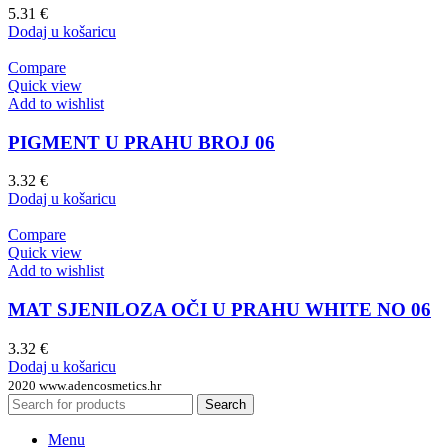
5.31
€
Dodaj u košaricu
Compare
Quick view
Add to wishlist
PIGMENT U PRAHU BROJ 06
3.32
€
Dodaj u košaricu
Compare
Quick view
Add to wishlist
MAT SJENILOZA OČI U PRAHU WHITE NO 06
3.32
€
Dodaj u košaricu
2020 www.adencosmetics.hr
Search
Menu