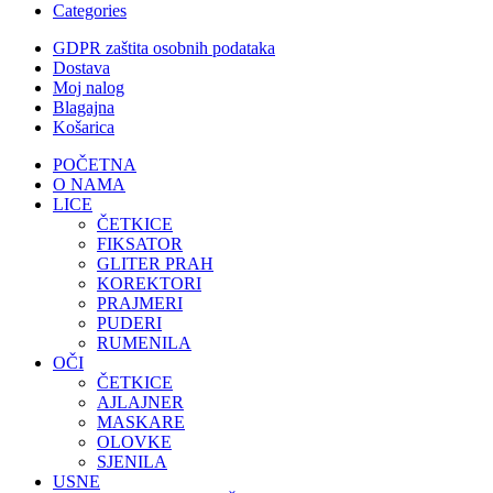
Categories
GDPR zaštita osobnih podataka
Dostava
Moj nalog
Blagajna
Košarica
POČETNA
O NAMA
LICE
ČETKICE
FIKSATOR
GLITER PRAH
KOREKTORI
PRAJMERI
PUDERI
RUMENILA
OČI
ČETKICE
AJLAJNER
MASKARE
OLOVKE
SJENILA
USNE