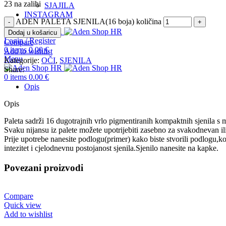
23 na zalihi
SJAJILA
INSTAGRAM
ADEN PALETA SJENILA(16 boja) količina
Dodaj u košaricu
Login / Register
Compare
0
items
0.00
€
Add to wishlist
Menu
Kategorije:
OČI
,
SJENILA
Share:
0
items
0.00
€
Opis
Opis
Paleta sadrži 16 dugotrajnih vrlo pigmentiranih kompaktnih sjenila s m
Svaku nijansu iz palete možete upotrijebiti zasebno za svakodnevan il
Prije upotrebe nanesite podlogu(primer) kako biste stvorili podlogu,koj
intezitet i cjelodnevnu postojanost sjenila.Sjenilo nanesite na kapke.
Povezani proizvodi
Compare
Quick view
Add to wishlist