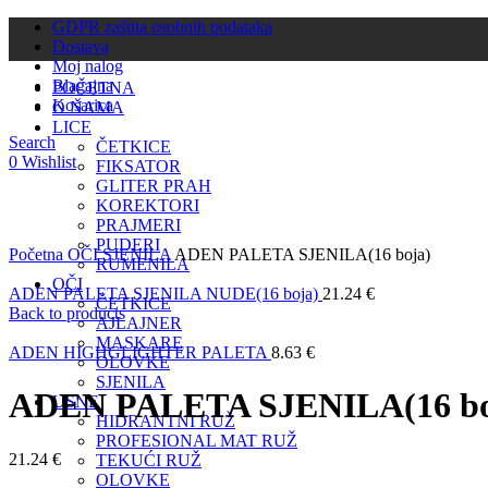
GDPR zaštita osobnih podataka
Dostava
Moj nalog
Blagajna
POČETNA
Košarica
O NAMA
LICE
Search
ČETKICE
0
Wishlist
FIKSATOR
GLITER PRAH
KOREKTORI
PRAJMERI
Click to enlarge
PUDERI
Početna
OČI
SJENILA
ADEN PALETA SJENILA(16 boja)
RUMENILA
OČI
ADEN PALETA SJENILA NUDE(16 boja)
21.24
€
ČETKICE
Back to products
AJLAJNER
MASKARE
ADEN HIGHGLIGHTER PALETA
8.63
€
OLOVKE
SJENILA
ADEN PALETA SJENILA(16 bo
USNE
HIDRANTNI RUŽ
PROFESIONAL MAT RUŽ
21.24
€
TEKUĆI RUŽ
OLOVKE