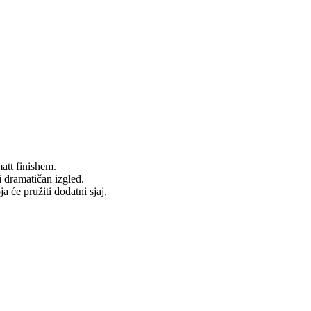
att finishem.
i dramatičan izgled.
a će pružiti dodatni sjaj,