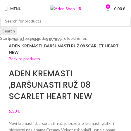
0
MENU
0.00
€
Search
Click to enlarge
Start typing to see products you are looking for.
Početna
USNE
SJAJILA
ADEN KREMASTI ,BARŠUNASTI RUŽ 08 SCARLET HEART
NEW
Back to products
ADEN KREMASTI
,BARŠUNASTI RUŽ 08
SCARLET HEART NEW
5.50
€
Novi kremasti ,baršunasti ruž je izuzetno kremast ,glatki i
hidrantni na usnama.Creamy Velvet ruž oblači usne s osam