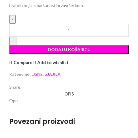
hrabrih boja s baršunastim završetkom.
ADEN KREMASTI ,BARŠUNASTI RUŽ 08 SCARLET HEART
NEW količina
DODAJ U KOŠARICU
Compare
Add to wishlist
Kategorije:
USNE
,
SJAJILA
Share:
OPIS
Opis
Povezani proizvodi