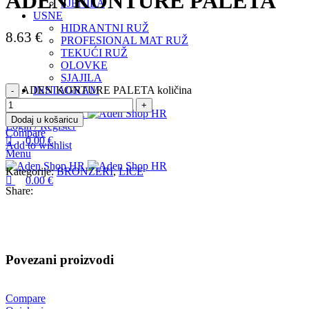
ADEN KONTURE PALETA
SJENILA
USNE
HIDRANTNI RUŽ
8.63
€
PROFESIONAL MAT RUŽ
TEKUĆI RUŽ
OLOVKE
SJAJILA
ADEN KONTURE PALETA količina
INSTAGRAM
Dodaj u košaricu
Login / Register
Compare
0.00
€
Add to wishlist
Menu
Kategorije:
BRONZERI
,
LICE
0.00
€
Share:
Povezani proizvodi
Compare