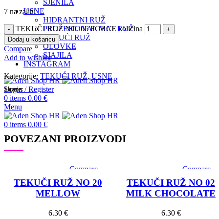
SJENILA
USNE
7 na zalihi
HIDRANTNI RUŽ
TEKUČI RUŽ NO. 06 FORCE količina
PROFESIONAL MAT RUŽ
TEKUĆI RUŽ
Dodaj u košaricu
OLOVKE
Compare
SJAJILA
Add to wishlist
INSTAGRAM
Kategorije:
TEKUĆI RUŽ
,
USNE
Login / Register
Share:
0
items
0.00
€
Menu
0
items
0.00
€
POVEZANI PROIZVODI
Compare
Compare
Quick view
Quick view
TEKUČI RUŽ NO 20
TEKUČI RUŽ NO 02
Add to wishlist
Add to wishlis
MELLOW
MILK CHOCOLATE
6.30
€
6.30
€