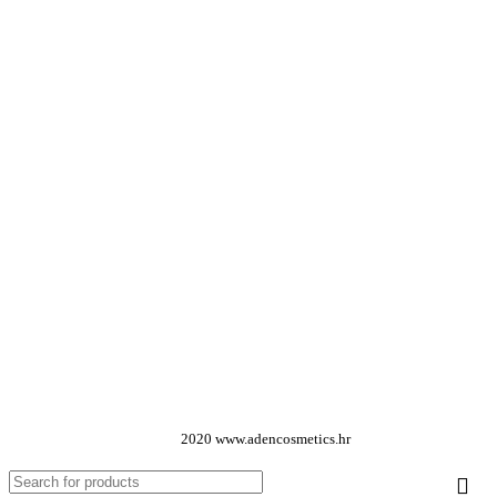
Dodaj u košaricu
Dodaj u košaricu
2020 www.adencosmetics.hr