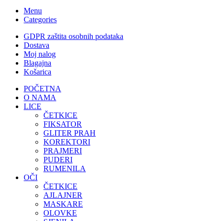
Menu
Categories
GDPR zaštita osobnih podataka
Dostava
Moj nalog
Blagajna
Košarica
POČETNA
O NAMA
LICE
ČETKICE
FIKSATOR
GLITER PRAH
KOREKTORI
PRAJMERI
PUDERI
RUMENILA
OČI
ČETKICE
AJLAJNER
MASKARE
OLOVKE