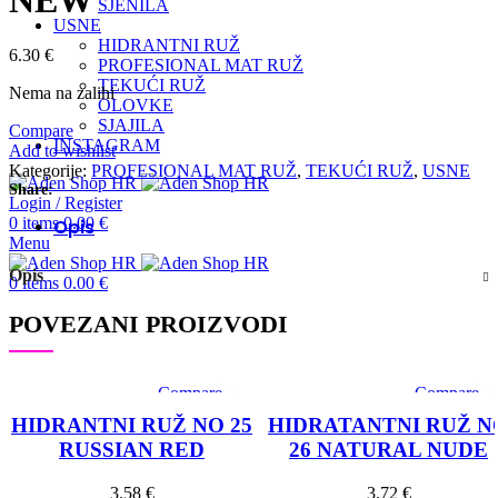
NEW
SJENILA
USNE
HIDRANTNI RUŽ
6.30
€
PROFESIONAL MAT RUŽ
TEKUĆI RUŽ
Nema na zalihi
OLOVKE
SJAJILA
Compare
INSTAGRAM
Add to wishlist
Kategorije:
PROFESIONAL MAT RUŽ
,
TEKUĆI RUŽ
,
USNE
Share:
Login / Register
0
items
0.00
€
Opis
Menu
Opis
0
items
0.00
€
POVEZANI PROIZVODI
Compare
Compare
SOLD OU
Quick view
Quick view
T
HIDRANTNI RUŽ NO 25
HIDRATANTNI RUŽ N
Add to wishlist
Add to wishlis
RUSSIAN RED
26 NATURAL NUDE
3.58
€
3.72
€