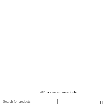
Dodaj u košaricu
Pročitaj više
2020 www.adencosmetics.hr