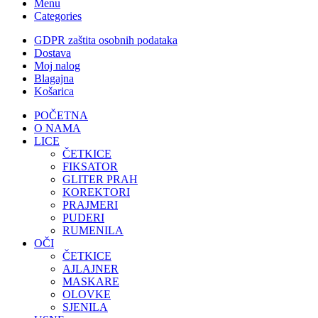
Menu
Categories
GDPR zaštita osobnih podataka
Dostava
Moj nalog
Blagajna
Košarica
POČETNA
O NAMA
LICE
ČETKICE
FIKSATOR
GLITER PRAH
KOREKTORI
PRAJMERI
PUDERI
RUMENILA
OČI
ČETKICE
AJLAJNER
MASKARE
OLOVKE
SJENILA