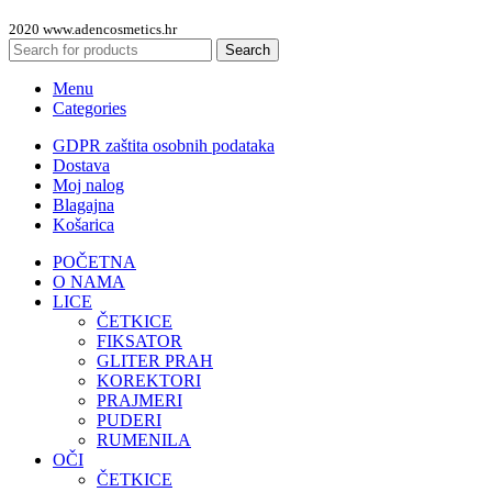
2020 www.adencosmetics.hr
Search
Menu
Categories
GDPR zaštita osobnih podataka
Dostava
Moj nalog
Blagajna
Košarica
POČETNA
O NAMA
LICE
ČETKICE
FIKSATOR
GLITER PRAH
KOREKTORI
PRAJMERI
PUDERI
RUMENILA
OČI
ČETKICE