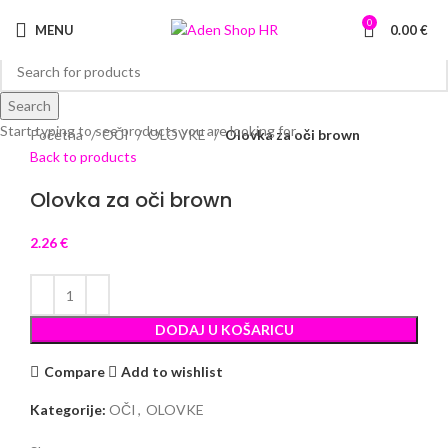
0
MENU
0.00
€
Search
Click to enlarge
Start typing to see products you are looking for.
Početna
OČI
OLOVKE
Olovka za oči brown
Back to products
Olovka za oči brown
2.26
€
DODAJ U KOŠARICU
Compare
Add to wishlist
Kategorije:
OČI
,
OLOVKE