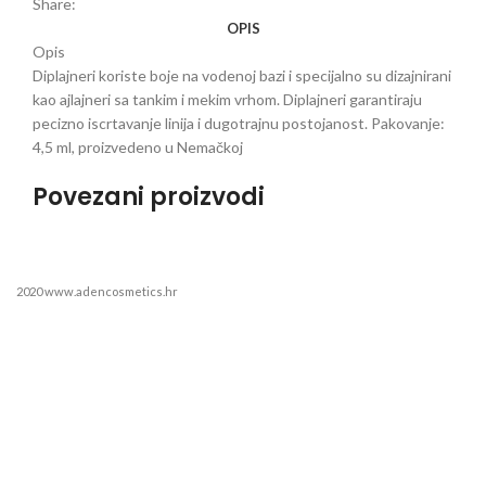
Share:
OPIS
Opis
Diplajneri koriste boje na vodenoj bazi i specijalno su dizajnirani
kao ajlajneri sa tankim i mekim vrhom. Diplajneri garantiraju
pecizno iscrtavanje linija i dugotrajnu postojanost. Pakovanje:
4,5 ml, proizvedeno u Nemačkoj
Povezani proizvodi
2020 www.adencosmetics.hr