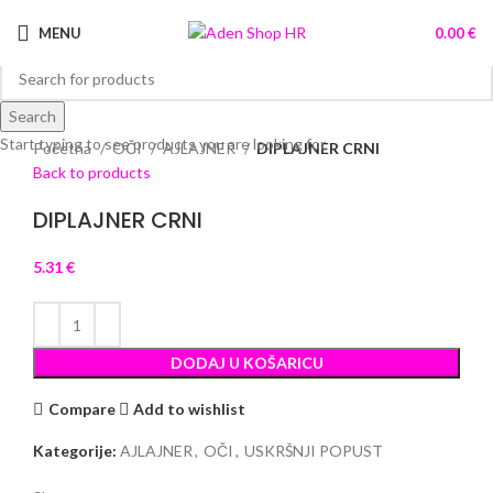
MENU
0.00
€
Search
Click to enlarge
Start typing to see products you are looking for.
Početna
OČI
AJLAJNER
DIPLAJNER CRNI
Back to products
DIPLAJNER CRNI
5.31
€
DODAJ U KOŠARICU
Compare
Add to wishlist
Kategorije:
AJLAJNER
,
OČI
,
USKRŠNJI POPUST