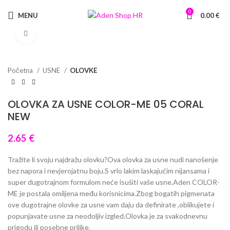
0
MENU
0.00
€
Click to enlarge
Početna
USNE
OLOVKE
OLOVKA ZA USNE COLOR-ME 05 CORAL
NEW
2.65
€
Tražite li svoju najdražu olovku?Ova olovka za usne nudi nanošenje
bez napora i nevjerojatnu boju.S vrlo lakim laskajućim nijansama i
super dugotrajnom formulom neće isušiti vaše usne.Aden COLOR-
ME je postala omiljena među korisnicima.Zbog bogatih pigmenata
ove dugotrajne olovke za usne vam daju da definirate ,oblikujete i
popunjavate usne za neodoljiv izgled.Olovka je za svakodnevnu
prigodu ili posebne prilike.