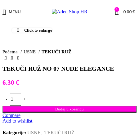
0
MENU
0.00
€
Click to enlarge
Početna
USNE
TEKUĆI RUŽ
TEKUČI RUŽ NO 07 NUDE ELEGANCE
6.30
€
Dodaj u košaricu
Compare
Add to wishlist
Kategorije:
USNE
,
TEKUĆI RUŽ