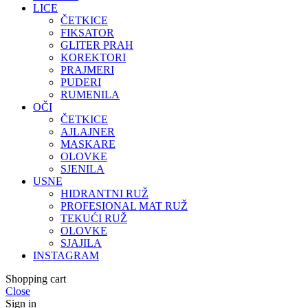
LICE
ČETKICE
FIKSATOR
GLITER PRAH
KOREKTORI
PRAJMERI
PUDERI
RUMENILA
OČI
ČETKICE
AJLAJNER
MASKARE
OLOVKE
SJENILA
USNE
HIDRANTNI RUŽ
PROFESIONAL MAT RUŽ
TEKUĆI RUŽ
OLOVKE
SJAJILA
INSTAGRAM
Shopping cart
Close
Sign in