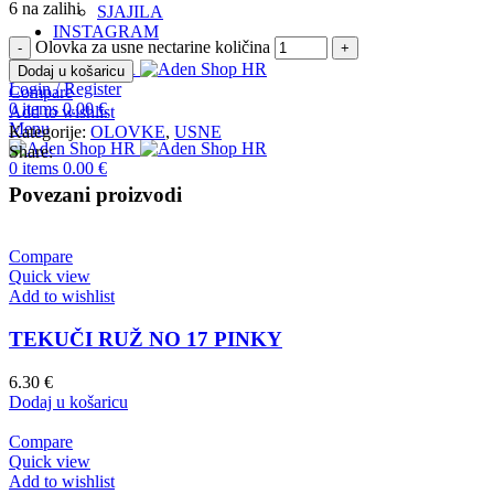
6 na zalihi
SJAJILA
INSTAGRAM
Olovka za usne nectarine količina
Dodaj u košaricu
Login / Register
Compare
0
items
0.00
€
Add to wishlist
Menu
Kategorije:
OLOVKE
,
USNE
Share:
0
items
0.00
€
Povezani proizvodi
Compare
Quick view
Add to wishlist
TEKUČI RUŽ NO 17 PINKY
6.30
€
Dodaj u košaricu
Compare
Quick view
Add to wishlist