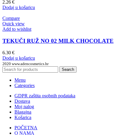
2.26
€
Dodaj u košaricu
Compare
Quick view
Add to wishlist
TEKUČI RUŽ NO 02 MILK CHOCOLATE
6.30
€
Dodaj u košaricu
2020 www.adencosmetics.hr
Search
Menu
Categories
GDPR zaštita osobnih podataka
Dostava
Moj nalog
Blagajna
Košarica
POČETNA
O NAMA