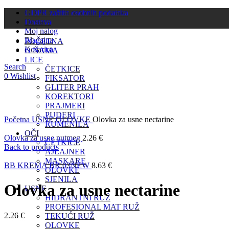
GDPR zaštita osobnih podataka
Dostava
Moj nalog
Blagajna
POČETNA
Košarica
O NAMA
LICE
Search
ČETKICE
0
Wishlist
FIKSATOR
GLITER PRAH
KOREKTORI
PRAJMERI
Click to enlarge
PUDERI
Početna
USNE
OLOVKE
Olovka za usne nectarine
RUMENILA
OČI
Olovka za usne nutmeg
2.26
€
ČETKICE
Back to products
AJLAJNER
MASKARE
BB KREMA BR.03NEW
8.63
€
OLOVKE
SJENILA
Olovka za usne nectarine
USNE
HIDRANTNI RUŽ
PROFESIONAL MAT RUŽ
2.26
€
TEKUĆI RUŽ
OLOVKE