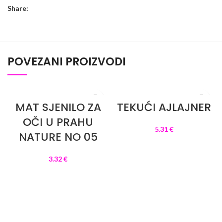
Share:
POVEZANI PROIZVODI
MAT SJENILO ZA
TEKUĆI AJLAJNER
OČI U PRAHU
5.31
€
NATURE NO 05
DODAJ U KOŠARICU
3.32
€
DODAJ U KOŠARICU