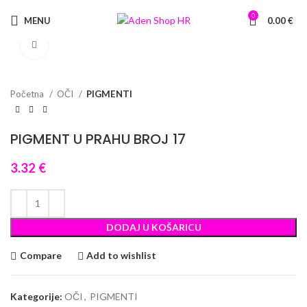
0
MENU
0.00
€
Click to enlarge
Početna
OČI
PIGMENTI
PIGMENT U PRAHU BROJ 17
3.32
€
DODAJ U KOŠARICU
Compare
Add to wishlist
Kategorije:
OČI
,
PIGMENTI