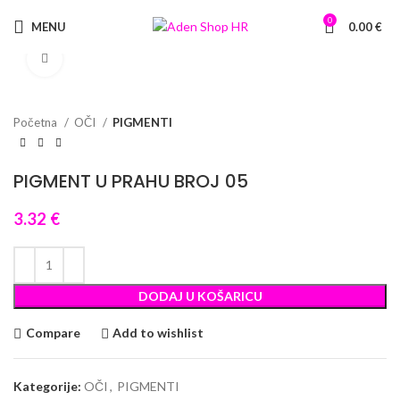
0
MENU
0.00
€
Click to enlarge
Početna
OČI
PIGMENTI
PIGMENT U PRAHU BROJ 05
3.32
€
DODAJ U KOŠARICU
Compare
Add to wishlist
Kategorije:
OČI
,
PIGMENTI