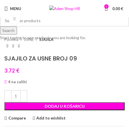
0
MENU
0.00
€
Click to enlarge
Search
Start typing to see products you are looking for.
Početna
USNE
SJAJILA
SJAJILO ZA USNE BROJ 09
3.72
€
4 na zalihi
DODAJ U KOŠARICU
Compare
Add to wishlist