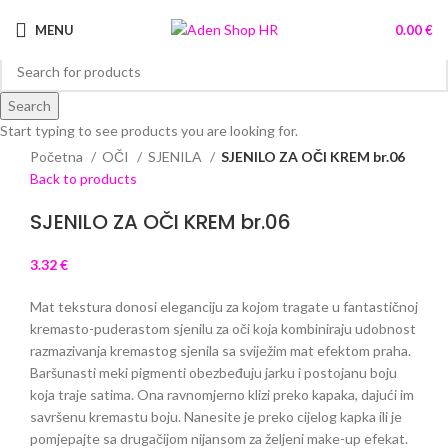
MENU
0.00
€
Search
Sold out
Start typing to see products you are looking for.
Click to enlarge
Početna
OČI
SJENILA
SJENILO ZA OČI KREM br.06
Back to products
SJENILO ZA OČI KREM br.06
3.32
€
Mat tekstura donosi eleganciju za kojom tragate u fantastičnoj
kremasto-puderastom sjenilu za oči koja kombiniraju udobnost
razmazivanja kremastog sjenila sa sviježim mat efektom praha.
Baršunasti meki pigmenti obezbeđuju jarku i postojanu boju
koja traje satima. Ona ravnomjerno klizi preko kapaka, dajući im
savršenu kremastu boju. Nanesite je preko cijelog kapka ili je
pomjepajte sa drugačijom nijansom za željeni make-up efekat.