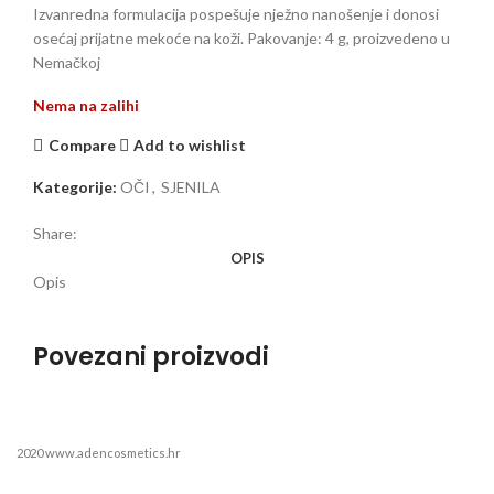
Izvanredna formulacija pospešuje nježno nanošenje i donosi
osećaj prijatne mekoće na koži. Pakovanje: 4 g, proizvedeno u
Nemačkoj
Nema na zalihi
Compare
Add to wishlist
Kategorije:
OČI
,
SJENILA
Share:
OPIS
Opis
Povezani proizvodi
2020 www.adencosmetics.hr