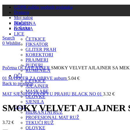
GDPR zaštita osobnih podataka
Dostava
Moj nalog
Blagajna
POČETNA
Košarica
O NAMA
LICE
Search
ČETKICE
0
Wishlist
FIKSATOR
GLITER PRAH
KOREKTORI
PRAJMERI
Click to enlarge
PUDERI
Početna
OČI
AJLAJNER
SMOKY VELVET AJLAJNER SA ME
RUMENILA
OČI
01 MARKER ZA OBRVE auburn
5.04
€
ČETKICE
Back to products
AJLAJNER
MASKARE
MAT SJENILO ZA OČI U PRAHU BLACK NO 01
3.32
€
OLOVKE
SJENILA
SMOKY VELVET AJLAJNER
USNE
HIDRANTNI RUŽ
PROFESIONAL MAT RUŽ
3.72
€
TEKUĆI RUŽ
OLOVKE