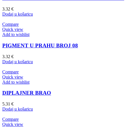
3.32
€
Dodaj u košaricu
Compare
Quick view
Add to wishlist
PIGMENT U PRAHU BROJ 08
3.32
€
Dodaj u košaricu
Compare
Quick view
Add to wishlist
DIPLAJNER BRAO
5.31
€
Dodaj u košaricu
Compare
Quick view