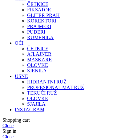
ČETKICE
FIKSATOR
GLITER PRAH
KOREKTORI
PRAJMERI
PUDERI
RUMENILA
OČI
ČETKICE
AJLAJNER
MASKARE
OLOVKE
SJENILA
USNE
HIDRANTNI RUŽ
PROFESIONAL MAT RUŽ
TEKUĆI RUŽ
OLOVKE
SJAJILA
INSTAGRAM
Shopping cart
Close
Sign in
Close