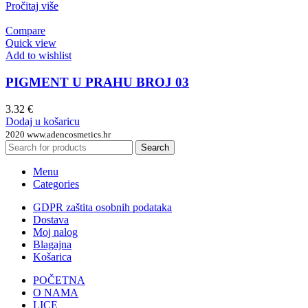
Pročitaj više
Compare
Quick view
Add to wishlist
PIGMENT U PRAHU BROJ 03
3.32
€
Dodaj u košaricu
2020 www.adencosmetics.hr
Search
Menu
Categories
GDPR zaštita osobnih podataka
Dostava
Moj nalog
Blagajna
Košarica
POČETNA
O NAMA
LICE