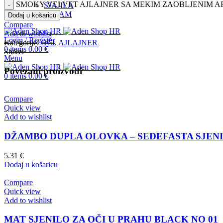
SMOKY VELVET AJLAJNER SA MEKIM ZAOBLJENIM AP
SJAJILA
INSTAGRAM
Dodaj u košaricu
Compare
Add to wishlist
Login / Register
Kategorije:
OČI
,
AJLAJNER
0
items
0.00
€
Share:
Menu
Povezani proizvodi
0
items
0.00
€
Compare
Quick view
Add to wishlist
DŽAMBO DUPLA OLOVKA – SEDEFASTA SJENIL
5.31
€
Dodaj u košaricu
Compare
Quick view
Add to wishlist
MAT SJENILO ZA OČI U PRAHU BLACK NO 01