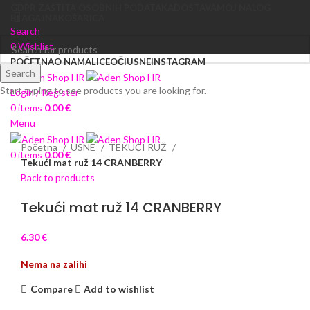
GDPR ZAŠTITA OSOBNIH PODATAKA
DOSTAVA
MOJ NALOG
BLAGAJNA
KOŠARICA
Search
0
Wishlist
POČETNA
O NAMA
LICE
OČI
USNE
INSTAGRAM
Search
Start typing to see products you are looking for.
Login / Register
0
items
0.00
€
Sold out
Menu
Click to enlarge
Početna
USNE
TEKUĆI RUŽ
0
items
0.00
€
Tekući mat ruž 14 CRANBERRY
Back to products
Tekući mat ruž 14 CRANBERRY
6.30
€
Nema na zalihi
Compare
Add to wishlist