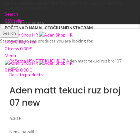
GDPR ZAŠTITA OSOBNIH PODATAKA
DOSTAVA
MOJ NALOG
BLAGAJNA
KOŠARICA
Search
0
Wishlist
POČETNA
O NAMA
LICE
OČI
USNE
INSTAGRAM
Search
Start typing to see products you are looking for.
Login / Register
Sold out
0
items
0.00
€
Click to enlarge
Menu
Početna
USNE
TEKUĆI RUŽ
Aden matt tekuci ruz broj 07
new
0
items
0.00
€
Back to products
Aden matt tekuci ruz broj
07 new
6.30
€
Nema na zalihi