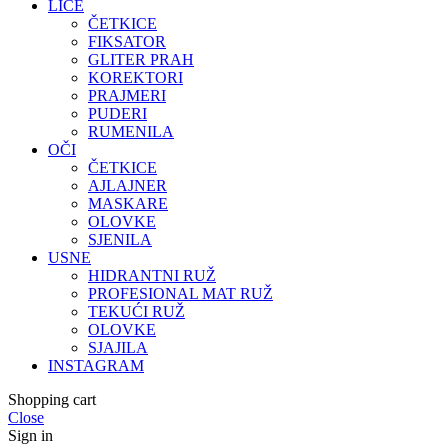
LICE
ČETKICE
FIKSATOR
GLITER PRAH
KOREKTORI
PRAJMERI
PUDERI
RUMENILA
OČI
ČETKICE
AJLAJNER
MASKARE
OLOVKE
SJENILA
USNE
HIDRANTNI RUŽ
PROFESIONAL MAT RUŽ
TEKUĆI RUŽ
OLOVKE
SJAJILA
INSTAGRAM
Shopping cart
Close
Sign in