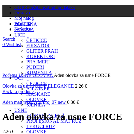
GDPR zaštita osobnih podataka
Dostava
Moj nalog
Blagajna
POČETNA
Košarica
O NAMA
LICE
Search
ČETKICE
0
Wishlist
FIKSATOR
Sold out
GLITER PRAH
KOREKTORI
PRAJMERI
PUDERI
Click to enlarge
RUMENILA
Početna
USNE
OLOVKE
Aden olovka za usne FORCE
OČI
ČETKICE
Olovka za usne NUDE ELEGANCE
2.26
€
AJLAJNER
Back to products
MASKARE
OLOVKE
Aden matt tekuci ruz broj 07 new
6.30
€
SJENILA
USNE
Aden olovka za usne FORCE
HIDRANTNI RUŽ
PROFESIONAL MAT RUŽ
TEKUĆI RUŽ
2.26
€
OLOVKE