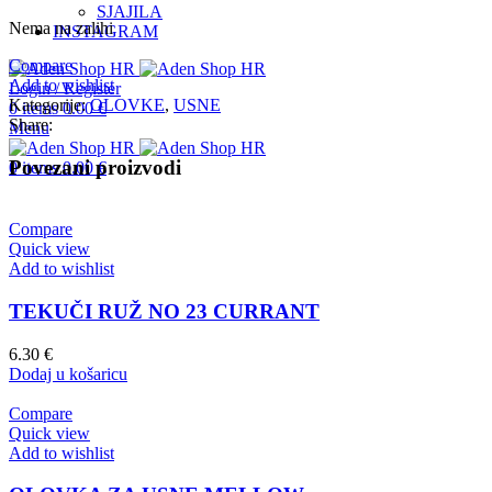
SJAJILA
Nema na zalihi
INSTAGRAM
Compare
Add to wishlist
Login / Register
Kategorije:
OLOVKE
,
USNE
0
items
0.00
€
Share:
Menu
Povezani proizvodi
0
items
0.00
€
Compare
Quick view
Add to wishlist
TEKUČI RUŽ NO 23 CURRANT
6.30
€
Dodaj u košaricu
Compare
Quick view
Add to wishlist