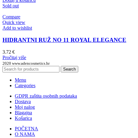
Dodaj u košaricu
Sold out
Compare
Quick view
Add to wishlist
HIDRANTNI RUŽ NO 11 ROYAL ELEGANCE
3.72
€
Pročitaj više
2020 www.adencosmetics.hr
Search
Menu
Categories
GDPR zaštita osobnih podataka
Dostava
Moj nalog
Blagajna
Košarica
POČETNA
O NAMA