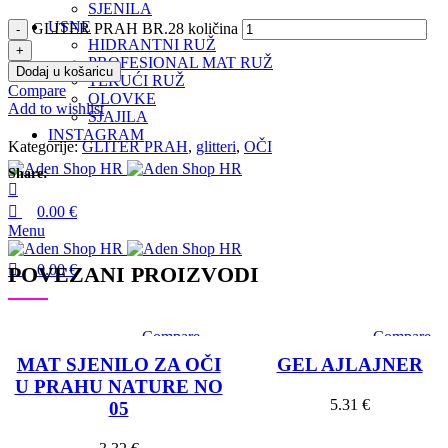
SJENILA
USNE
GLITER PRAH BR.28 količina
HIDRANTNI RUŽ
PROFESIONAL MAT RUŽ
Dodaj u košaricu
TEKUĆI RUŽ
Compare
OLOVKE
Add to wishlist
SJAJILA
INSTAGRAM
Kategorije:
GLITER PRAH
,
glitteri
,
OČI
Share:
0.00
€
Menu
0.00
€
POVEZANI PROIZVODI
Compare
Compare
SOLD OU
Quick view
Quick view
T
MAT SJENILO ZA OČI
GEL AJLAJNER
Add to wishlist
Add to wishlis
U PRAHU NATURE NO
5.31
€
05
Pročitaj više