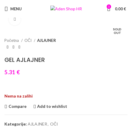
0
MENU
0.00
€
Click to enlarge
SOLD
OUT
Početna
OČI
AJLAJNER
GEL AJLAJNER
5.31
€
Nema na zalihi
Compare
Add to wishlist
Kategorije:
AJLAJNER
,
OČI