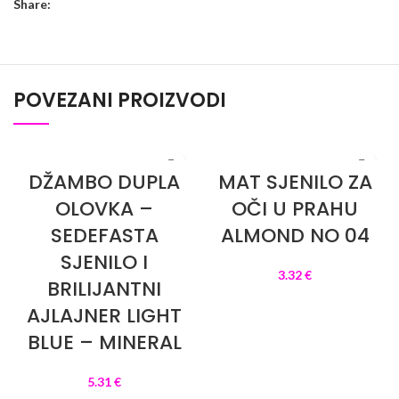
Share:
POVEZANI PROIZVODI
DŽAMBO DUPLA
MAT SJENILO ZA
OLOVKA –
OČI U PRAHU
SEDEFASTA
ALMOND NO 04
SJENILO I
3.32
€
BRILIJANTNI
DODAJ U KOŠARICU
AJLAJNER LIGHT
BLUE – MINERAL
5.31
€