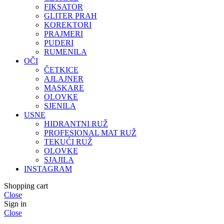
FIKSATOR
GLITER PRAH
KOREKTORI
PRAJMERI
PUDERI
RUMENILA
OČI
ČETKICE
AJLAJNER
MASKARE
OLOVKE
SJENILA
USNE
HIDRANTNI RUŽ
PROFESIONAL MAT RUŽ
TEKUĆI RUŽ
OLOVKE
SJAJILA
INSTAGRAM
Shopping cart
Close
Sign in
Close