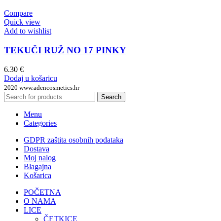
Compare
Quick view
Add to wishlist
TEKUČI RUŽ NO 17 PINKY
6.30
€
Dodaj u košaricu
2020 www.adencosmetics.hr
Search
Menu
Categories
GDPR zaštita osobnih podataka
Dostava
Moj nalog
Blagajna
Košarica
POČETNA
O NAMA
LICE
ČETKICE