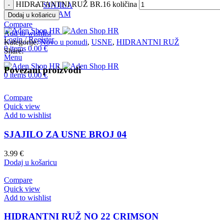
HIDRATANTNI RUŽ BR.16 količina
SJAJILA
INSTAGRAM
Dodaj u košaricu
Compare
Add to wishlist
Login / Register
Kategorije:
Novo u ponudi
,
USNE
,
HIDRANTNI RUŽ
0
items
0.00
€
Share:
Menu
Povezani proizvodi
0
items
0.00
€
Compare
Quick view
Add to wishlist
SJAJILO ZA USNE BROJ 04
3.99
€
Dodaj u košaricu
Compare
Quick view
Add to wishlist
HIDRANTNI RUŽ NO 22 CRIMSON