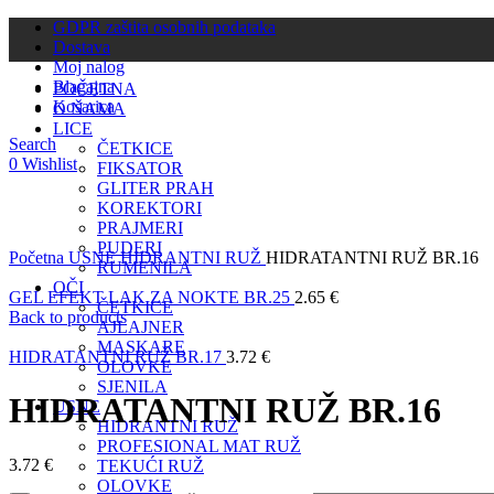
GDPR zaštita osobnih podataka
Dostava
Moj nalog
Blagajna
POČETNA
Košarica
O NAMA
LICE
Search
ČETKICE
0
Wishlist
FIKSATOR
GLITER PRAH
KOREKTORI
PRAJMERI
Click to enlarge
PUDERI
Početna
USNE
HIDRANTNI RUŽ
HIDRATANTNI RUŽ BR.16
RUMENILA
OČI
GEL EFEKT LAK ZA NOKTE BR.25
2.65
€
ČETKICE
Back to products
AJLAJNER
MASKARE
HIDRATANTNI RUŽ BR.17
3.72
€
OLOVKE
SJENILA
HIDRATANTNI RUŽ BR.16
USNE
HIDRANTNI RUŽ
PROFESIONAL MAT RUŽ
3.72
€
TEKUĆI RUŽ
OLOVKE