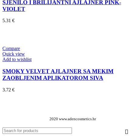
SJENILO I BRILIJANTNI AJLAJNER PINK-
VIOLET
5.31
€
Dodaj u košaricu
Compare
Quick view
Add to wishlist
SMOKY VELVET AJLAJNER SA MEKIM
ZAOBLJENIM APLIKATOROM SIVA
3.72
€
Dodaj u košaricu
2020 www.adencosmetics.hr