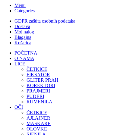
Menu
Categories
GDPR zaštita osobnih podataka
Dostava
Moj nalog
Blagajna
Košarica
POČETNA
O NAMA
LICE
ČETKICE
FIKSATOR
GLITER PRAH
KOREKTORI
PRAJMERI
PUDERI
RUMENILA
OČI
ČETKICE
AJLAJNER
MASKARE
OLOVKE
SJENILA