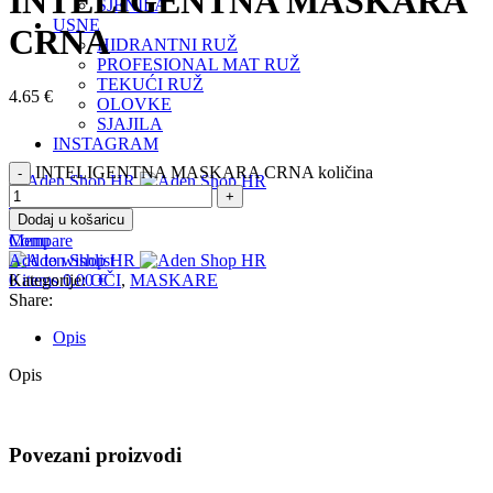
INTELIGENTNA MASKARA
SJENILA
USNE
CRNA
HIDRANTNI RUŽ
PROFESIONAL MAT RUŽ
TEKUĆI RUŽ
4.65
€
OLOVKE
SJAJILA
INSTAGRAM
INTELIGENTNA MASKARA CRNA količina
Login / Register
Dodaj u košaricu
0
items
0.00
€
Compare
Menu
Add to wishlist
Kategorije:
OČI
,
MASKARE
0
items
0.00
€
Share:
Opis
Opis
Povezani proizvodi