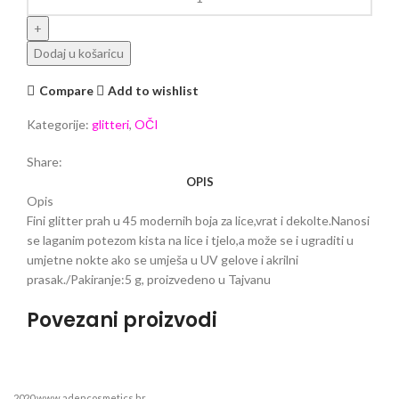
Dodaj u košaricu
Compare
Add to wishlist
Kategorije:
glitteri
,
OČI
Share:
OPIS
Opis
Fini glitter prah u 45 modernih boja za lice,vrat i dekolte.Nanosi
se laganim potezom kista na lice i tjelo,a može se i ugraditi u
umjetne nokte ako se umješa u UV gelove i akrilni
prasak./Pakiranje:5 g, proizvedeno u Tajvanu
Povezani proizvodi
2020 www.adencosmetics.hr