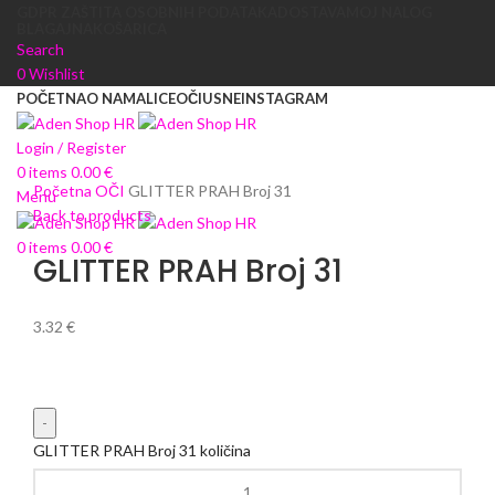
GDPR ZAŠTITA OSOBNIH PODATAKA
DOSTAVA
MOJ NALOG
BLAGAJNA
KOŠARICA
Search
0
Wishlist
POČETNA
O NAMA
LICE
OČI
USNE
INSTAGRAM
Login / Register
Click to enlarge
0
items
0.00
€
Početna
OČI
GLITTER PRAH Broj 31
Menu
Back to products
0
items
0.00
€
GLITTER PRAH Broj 31
3.32
€
GLITTER PRAH Broj 31 količina