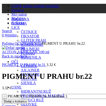
GDPR zaštita osobnih podataka
Dostava
Moj nalog
Blagajna
POČETNA
Košarica
O NAMA
LICE
Search
ČETKICE
0
Wishlist
FIKSATOR
Click to enlarge
GLITER PRAH
Početna
OČI
PIGMENTI
PIGMENT U PRAHU br.22
KOREKTORI
PRAJMERI
ACITON AKRIL LAK 100 ml
PUDERI
Back to products
RUMENILA
OČI
PIGMENT U PRAHU br.31
3.32
€
ČETKICE
AJLAJNER
PIGMENT U PRAHU br.22
MASKARE
OLOVKE
SJENILA
USNE
3.32
€
HIDRANTNI RUŽ
PROFESIONAL MAT RUŽ
PIGMENT U PRAHU br.22 količina
TEKUĆI RUŽ
Dodaj u košaricu
OLOVKE
Compare