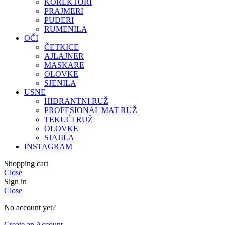
KOREKTORI
PRAJMERI
PUDERI
RUMENILA
OČI
ČETKICE
AJLAJNER
MASKARE
OLOVKE
SJENILA
USNE
HIDRANTNI RUŽ
PROFESIONAL MAT RUŽ
TEKUĆI RUŽ
OLOVKE
SJAJILA
INSTAGRAM
Shopping cart
Close
Sign in
Close
No account yet?
Create an Account