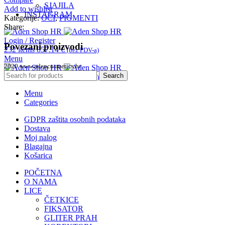
SJAJILA
Add to wishlist
INSTAGRAM
Kategorije:
OČI
,
PIGMENTI
Share:
Login / Register
Povezani proizvodi
232
items
857.14
€
(bez PDV-a)
Menu
2020 www.adencosmetics.hr
Search
232
items
857.14
€
(bez PDV-a)
Menu
Categories
GDPR zaštita osobnih podataka
Dostava
Moj nalog
Blagajna
Košarica
POČETNA
O NAMA
LICE
ČETKICE
FIKSATOR
GLITER PRAH