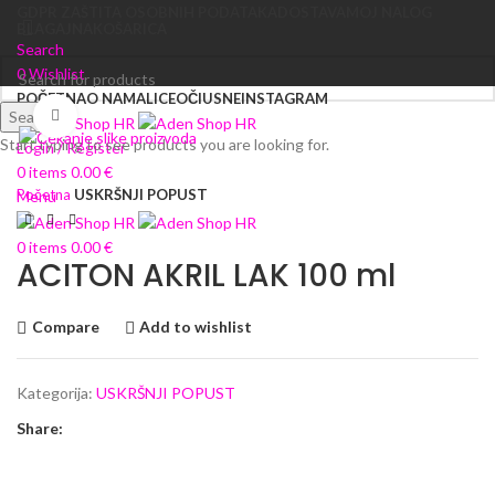
GDPR ZAŠTITA OSOBNIH PODATAKA
DOSTAVA
MOJ NALOG
BLAGAJNA
KOŠARICA
Search
0
Wishlist
POČETNA
O NAMA
LICE
OČI
USNE
INSTAGRAM
Search
Click to enlarge
Start typing to see products you are looking for.
Login / Register
0
items
0.00
€
Početna
USKRŠNJI POPUST
Menu
0
items
0.00
€
ACITON AKRIL LAK 100 ml
Compare
Add to wishlist
Kategorija:
USKRŠNJI POPUST
Share: