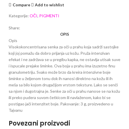
Compare
Add to wishlist
Kategorije:
OČI
,
PIGMENTI
Share:
OPIS
Opis
Visokokoncentrisana senka za oči u prahu koja sadrži sastojke
koji joj pomažu da dobro prijanja uz kožu. Pruža intenzivan
efekat i ne zadržava se u pregibu kapka, ne ostavlja utisak suve
i ispucale prejake šminke. Ova boja u prahu ima izuzetno finu
granulometriju. Svako može brzo da kreira intenzivne boje
šminke u željenom tonu dok ih nanosi direktno na kožu ili ih
meša sa bilo kojom drugačijom vrstom teksture. Lako se senči
sa njom i dugotrajna je. Senke za oči u prahu nanose se na kožu
ili preko pudera suvom četkicom ili navlaženom, kako bi se
postigao jači intenzitet boje. Pakovanje: 3 g, proizvedeno u
Tajvanu
Povezani proizvodi