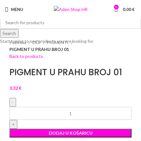
0
MENU
0.00
€
Search
Click to enlarge
Start typing to see products you are looking for.
Početna
OČI
PIGMENTI
PIGMENT U PRAHU BROJ 01
Back to products
PIGMENT U PRAHU BROJ 01
3.32
€
PIGMENT U PRAHU BROJ 01 količina
DODAJ U KOŠARICU