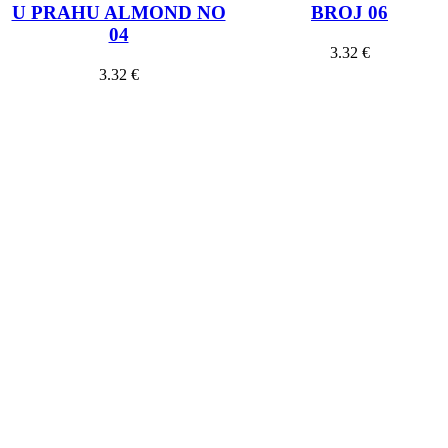
U PRAHU ALMOND NO
BROJ 06
04
3.32
€
3.32
€
Dodaj u košaricu
Dodaj u košaricu