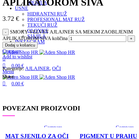
APLIKATOROM SIVA
SJENILA
USNE
HIDRANTNI RUŽ
3.72
€
PROFESIONAL MAT RUŽ
TEKUĆI RUŽ
OLOVKE
SMOKY VELVET AJLAJNER SA MEKIM ZAOBLJENIM
SJAJILA
APLIKATOROM SIVA količina
INSTAGRAM
Dodaj u košaricu
Compare
Add to wishlist
0.00
€
Kategorije:
AJLAJNER
,
OČI
Menu
Share:
0.00
€
POVEZANI PROIZVODI
Compare
Compare
Quick view
Quick view
MAT SJENILO ZA OČI
PIGMENT U PRAHU
Add to wishlist
Add to wishlis