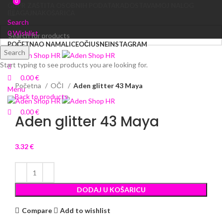
0
0
GDPR ZAŠTITA OSOBNIH PODATAKA
DOSTAVA
MOJ NALOG
BLAGAJNA
KOŠARICA
Search
0
Wishlist
POČETNA
O NAMA
LICE
OČI
USNE
INSTAGRAM
Search
Start typing to see products you are looking for.
Click to enlarge
0.00
€
Početna
OČI
Aden glitter 43 Maya
Menu
Back to products
0.00
€
Aden glitter 43 Maya
3.32
€
DODAJ U KOŠARICU
Compare
Add to wishlist