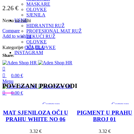
MASKARE
2.26
€
OLOVKE
SJENILA
USNE
Nema na zalihi
HIDRANTNI RUŽ
Compare
PROFESIONAL MAT RUŽ
Add to wishlist
TEKUĆI RUŽ
OLOVKE
SJAJILA
Kategorije:
OČI
,
OLOVKE
INSTAGRAM
Share:
0.00
€
Menu
POVEZANI PROIZVODI
0.00
€
Compare
Compare
Quick view
Quick view
MAT SJENILOZA OČI U
PIGMENT U PRAHU
Add to wishlist
Add to wishlis
PRAHU WHITE NO 06
BROJ 01
3.32
€
3.32
€