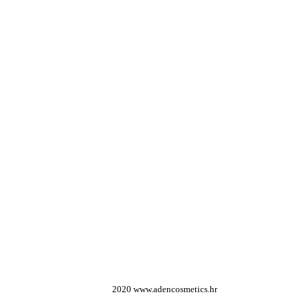
Dodaj u košaricu
Dodaj u košaricu
2020 www.adencosmetics.hr